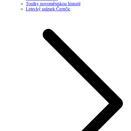
Toulky novoměstskou historií
Letecký snímek Černčic