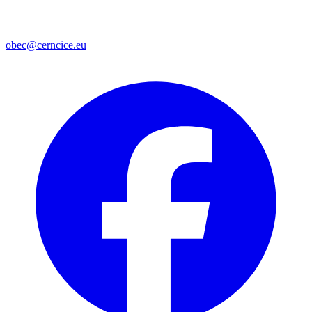
obec@cerncice.eu