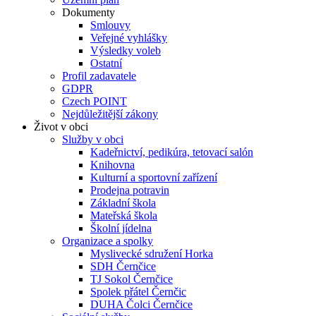
Dokumenty
Smlouvy
Veřejné vyhlášky
Výsledky voleb
Ostatní
Profil zadavatele
GDPR
Czech POINT
Nejdůležitější zákony
Život v obci
Služby v obci
Kadeřnictví, pedikúra, tetovací salón
Knihovna
Kulturní a sportovní zařízení
Prodejna potravin
Základní škola
Mateřská škola
Školní jídelna
Organizace a spolky
Myslivecké sdružení Horka
SDH Černčice
TJ Sokol Černčice
Spolek přátel Černčic
DUHA Čolci Černčice