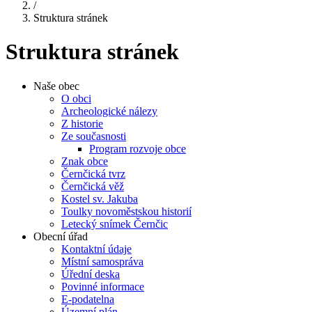
/
Struktura stránek
Struktura stránek
Naše obec
O obci
Archeologické nálezy
Z historie
Ze současnosti
Program rozvoje obce
Znak obce
Černčická tvrz
Černčická věž
Kostel sv. Jakuba
Toulky novoměstskou historií
Letecký snímek Černčic
Obecní úřad
Kontaktní údaje
Místní samospráva
Úřední deska
Povinné informace
E-podatelna
Územní plán