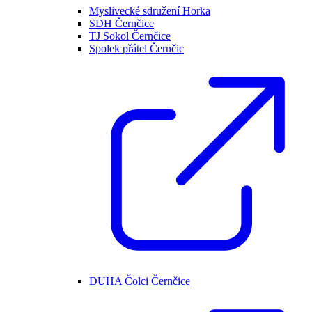
Myslivecké sdružení Horka
SDH Černčice
TJ Sokol Černčice
Spolek přátel Černčic
DUHA Čolci Černčice