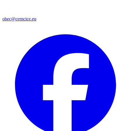
obec@cerncice.eu