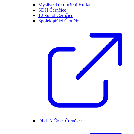
Myslivecké sdružení Horka
SDH Černčice
TJ Sokol Černčice
Spolek přátel Černčic
DUHA Čolci Černčice