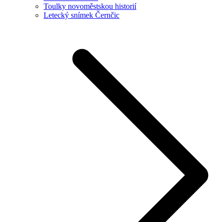
Toulky novoměstskou historií
Letecký snímek Černčic