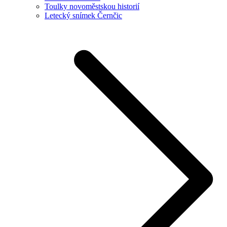
Toulky novoměstskou historií
Letecký snímek Černčic