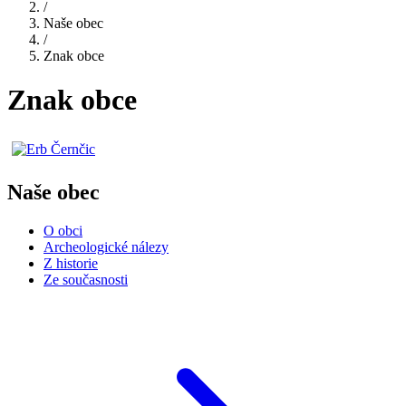
/
Naše obec
/
Znak obce
Znak obce
Naše obec
O obci
Archeologické nálezy
Z historie
Ze současnosti