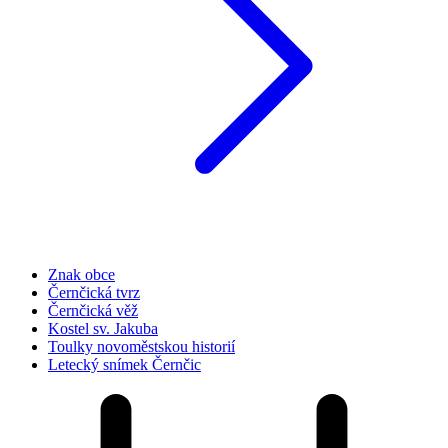
Znak obce
Černčická tvrz
Černčická věž
Kostel sv. Jakuba
Toulky novoměstskou historií
Letecký snímek Černčic