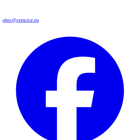
obec@cerncice.eu