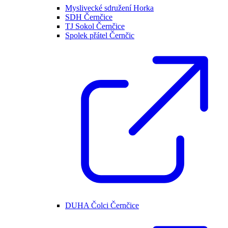
Myslivecké sdružení Horka
SDH Černčice
TJ Sokol Černčice
Spolek přátel Černčic
DUHA Čolci Černčice