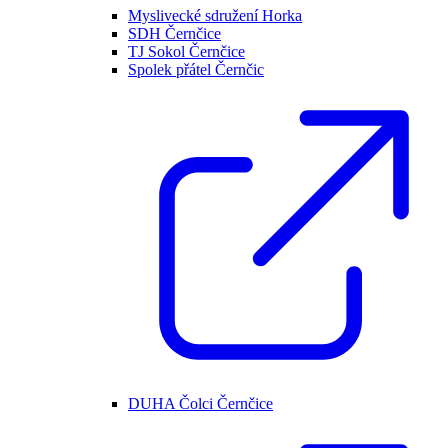
Myslivecké sdružení Horka
SDH Černčice
TJ Sokol Černčice
Spolek přátel Černčic
DUHA Čolci Černčice