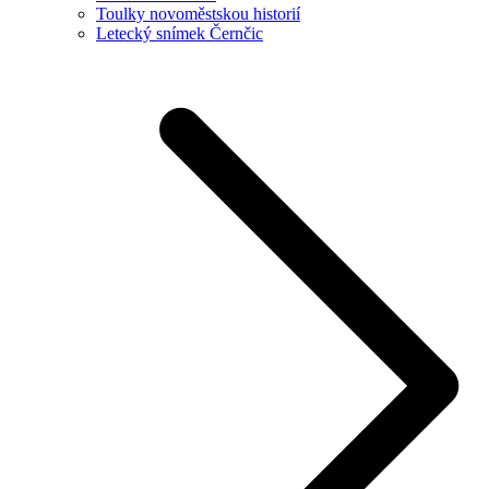
Toulky novoměstskou historií
Letecký snímek Černčic