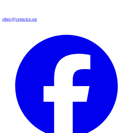
obec@cerncice.eu