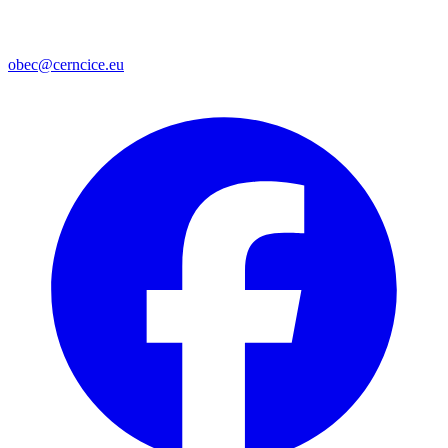
obec@cerncice.eu