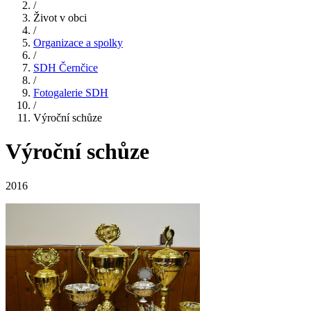
/
Život v obci
/
Organizace a spolky
/
SDH Černčice
/
Fotogalerie SDH
/
Výroční schůze
Výroční schůze
2016