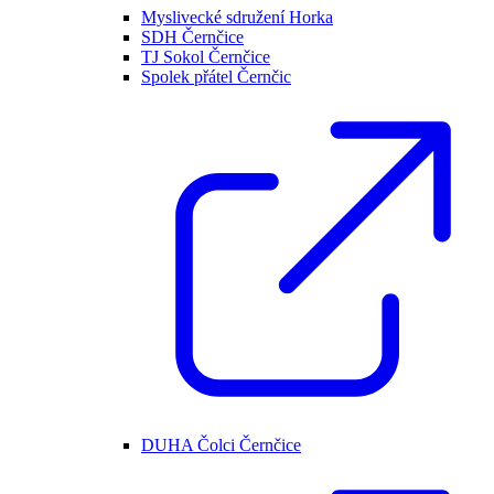
Myslivecké sdružení Horka
SDH Černčice
TJ Sokol Černčice
Spolek přátel Černčic
DUHA Čolci Černčice