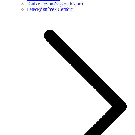
Toulky novoměstskou historií
Letecký snímek Černčic