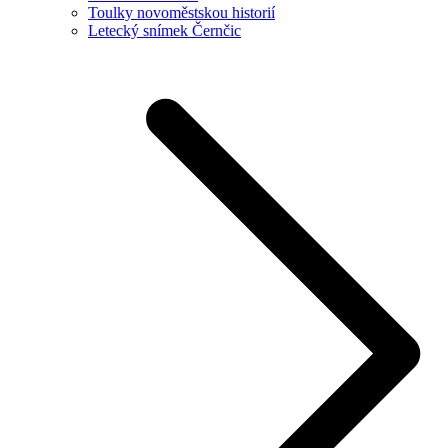
Toulky novoměstskou historií
Letecký snímek Černčic