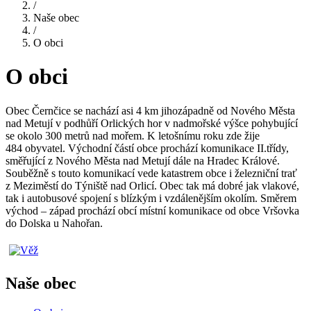
/
Naše obec
/
O obci
O obci
Obec Černčice se nachází asi 4 km jihozápadně od Nového Města
nad Metují v podhůří Orlických hor v nadmořské výšce pohybující
se okolo 300 metrů nad mořem. K letošnímu roku zde žije
484 obyvatel. Východní částí obce prochází komunikace II.třídy,
směřující z Nového Města nad Metují dále na Hradec Králové.
Souběžně s touto komunikací vede katastrem obce i železniční trať
z Meziměstí do Týniště nad Orlicí. Obec tak má dobré jak vlakové,
tak i autobusové spojení s blízkým i vzdálenějším okolím. Směrem
východ – západ prochází obcí místní komunikace od obce Vršovka
do Dolska u Nahořan.
Naše obec