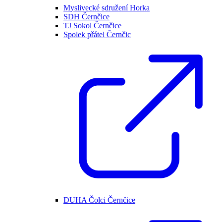
Myslivecké sdružení Horka
SDH Černčice
TJ Sokol Černčice
Spolek přátel Černčic
DUHA Čolci Černčice