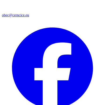
obec@cerncice.eu