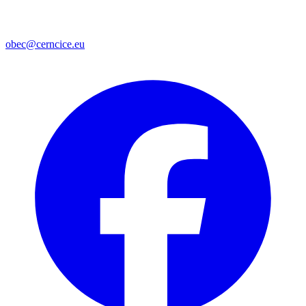
obec@cerncice.eu