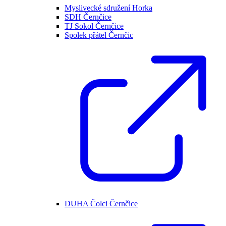
Myslivecké sdružení Horka
SDH Černčice
TJ Sokol Černčice
Spolek přátel Černčic
DUHA Čolci Černčice