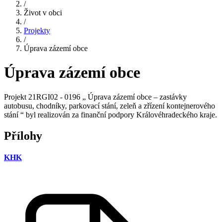
/
Život v obci
/
Projekty
/
Úprava zázemí obce
Úprava zázemí obce
Projekt 21RGI02 - 0196 „ Úprava zázemí obce – zastávky
autobusu, chodníky, parkovací stání, zeleň a zřízení kontejnerového
stání “ byl realizován za finanční podpory Královéhradeckého kraje.
Přílohy
KHK