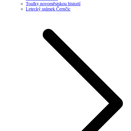
Toulky novoměstskou historií
Letecký snímek Černčic