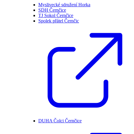
Myslivecké sdružení Horka
SDH Černčice
TJ Sokol Černčice
Spolek přátel Černčic
DUHA Čolci Černčice