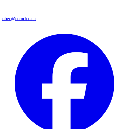
obec@cerncice.eu