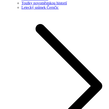
Toulky novoměstskou historií
Letecký snímek Černčic