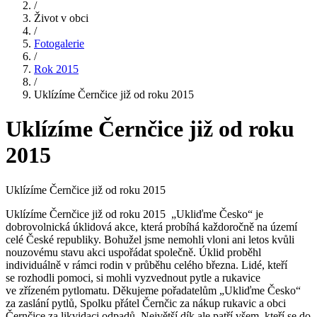
/
Život v obci
/
Fotogalerie
/
Rok 2015
/
Uklízíme Černčice již od roku 2015
Uklízíme Černčice již od roku
2015
Uklízíme Černčice již od roku 2015
Uklízíme Černčice již od roku 2015 „Ukliďme Česko“ je
dobrovolnická úklidová akce, která probíhá každoročně na území
celé České republiky. Bohužel jsme nemohli vloni ani letos kvůli
nouzovému stavu akci uspořádat společně. Úklid proběhl
individuálně v rámci rodin v průběhu celého března. Lidé, kteří
se rozhodli pomoci, si mohli vyzvednout pytle a rukavice
ve zřízeném pytlomatu. Děkujeme pořadatelům „Ukliďme Česko“
za zaslání pytlů, Spolku přátel Černčic za nákup rukavic a obci
Černčice za likvidaci odpadů. Největší dík ale patří všem, kteří se do