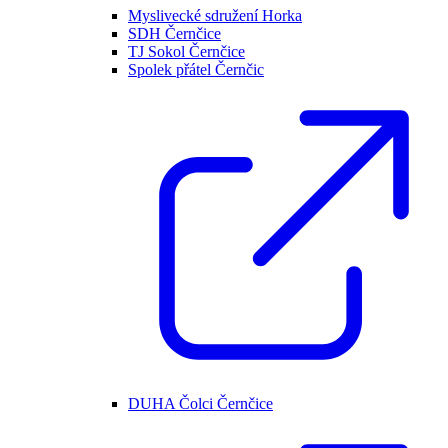
Myslivecké sdružení Horka
SDH Černčice
TJ Sokol Černčice
Spolek přátel Černčic
DUHA Čolci Černčice