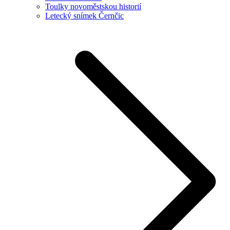
Toulky novoměstskou historií
Letecký snímek Černčic