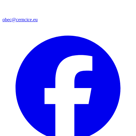
obec@cerncice.eu