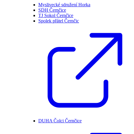
Myslivecké sdružení Horka
SDH Černčice
TJ Sokol Černčice
Spolek přátel Černčic
DUHA Čolci Černčice