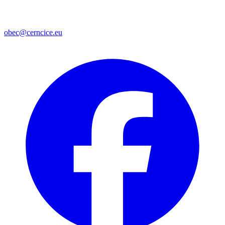
obec@cerncice.eu