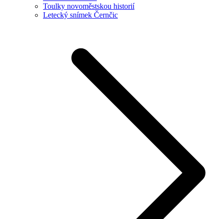
Toulky novoměstskou historií
Letecký snímek Černčic