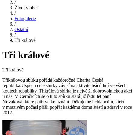
/
Život v obci
/
Fotogalerie
/
Ostatní
/
Tři králové
Tři králové
Tři králové
Tříkrálovou sbírku pořádá každoročně Charita Česká
republika.Úspěch celé sbírky závisí na aktivitě tisíců lidí ve všech
koutech republiky. Tříkrálová sbírka je největší dobrovolnickou akcí
u nás. V Černčicích se o tuto sbírku stará již řadu let paní
Nováková, které patří velké uznání. Děkujeme i chlapcům, kteří
v mrazivém počasí přišli popřát každému domu štěstí a zdraví v roce
2017.