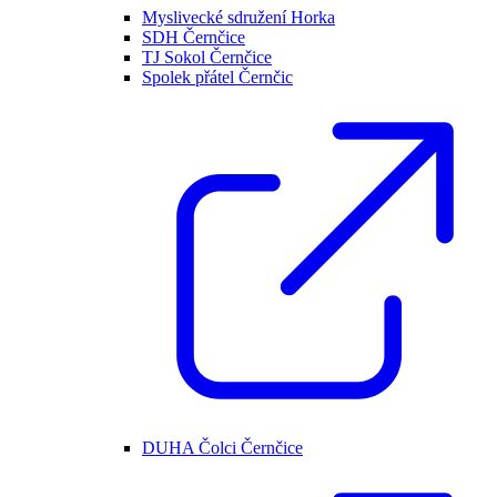
Myslivecké sdružení Horka
SDH Černčice
TJ Sokol Černčice
Spolek přátel Černčic
DUHA Čolci Černčice