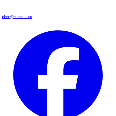
obec@cerncice.eu