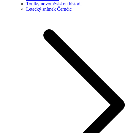
Toulky novoměstskou historií
Letecký snímek Černčic